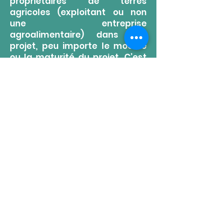
propriétaires de terres
agricoles (exploitant ou non
une entreprise
agroalimentaire) dans leur
projet, peu importe le modèle
ou la maturité du projet. C’est
aussi un
service confidentiel et
GRATUIT
qui vise
l’établissement et la relève en
agriculture. Son approche
personnalisée est basée sur
l’humain
avant tout. Le service
de maillage est
complémentaire aux réseaux
et aux services actuellement
offerts en agriculture dans la
région.
Note : L’accompagnement de l’agent
de maillage est
GRATUIT
. Le recours à
d’autres expertises peut être