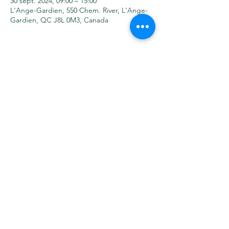
30 sept. 2024, 09:00 – 15:00
L'Ange-Gardien, 550 Chem. River, L'Ange-
Gardien, QC J8L 0M3, Canada
Partager cet
événement
Nous
| FAQ
joindre
credetao@agro-outaouais.com